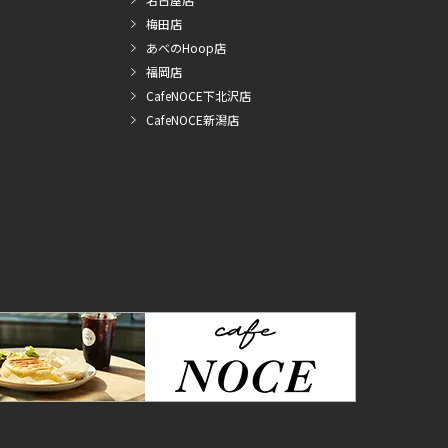
梅田店
あべのHoop店
福岡店
CafeNOCE下北沢店
CafeNOCE新潟店