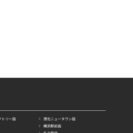
クトリー店
港北ニュータウン店
横浜駅前店
名古屋店