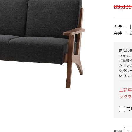
89,80
カラー 
在庫 ｜
商品は
ります
ご確認
た上で
交換は
い申し
上記
ック
同
数量