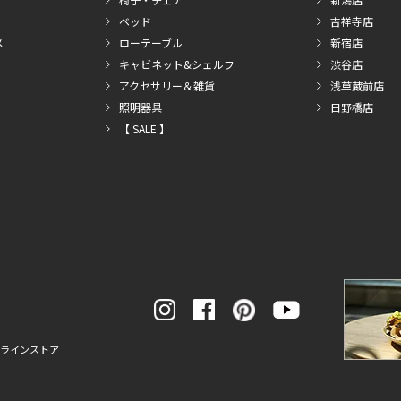
ベッド
吉祥寺店
メ
ローテーブル
新宿店
キャビネット&シェルフ
渋谷店
アクセサリー＆雑貨
浅草蔵前店
照明器具
日野橋店
【 SALE 】
ンラインストア