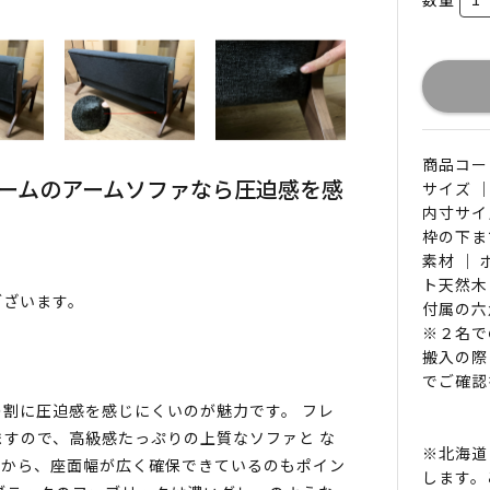
商品コード 
レームのアームソファなら圧迫感を感
サイズ ｜
内寸サイ
枠の下まで
素材 ｜
ト天然木
ございます。
付属の六
※２名で
搬入の際
でご確認
割に圧迫感を感じにくいのが魅力です。 フレ
すので、高級感たっぷりの上質なソファと な
※北海道
とから、座面幅が広く確保できているのもポイン
します。