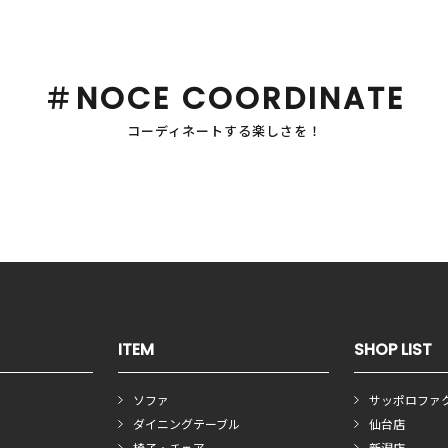
＃NOCE COORDINATE
コーディネートする楽しさを！
ITEM
SHOP LIST
ソファ
サッポロファ
ダイニングテーブル
仙台店
椅子・チェア
新潟店