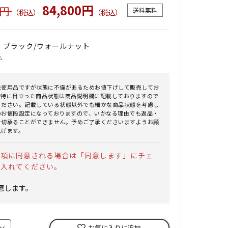
84,800円
0円
送料無料
（税込）
（税込）
｜ ブラック/ウォールナット
△
未使用品ですが状態に不備があるためお値下げして販売してお
。特に目立った商品状態は商品説明欄に記載しておりますので
ください。記載している状態以外でも細かな商品状態を考慮し
のお値段設定になっておりますので、いかなる理由でも返品・
一切承ることができません。予めご了承くださいますようお願
上げます。
事項に同意される場合は「同意します」にチェ
を入れてください。
意します。
お気に入りに追加