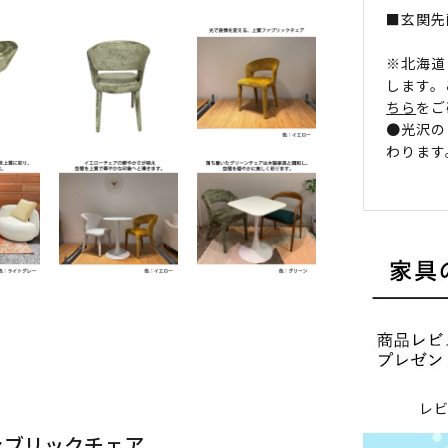
■玄関先
※北海道
します。
ちら
をご
●光沢の
わります
レ
ァブリックチェア