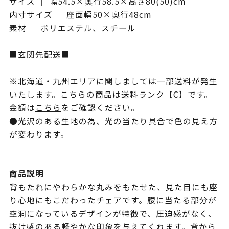
サイズ ｜ 幅54.5×奥行58.5×高さ80(50)cm
内寸サイズ ｜ 座面幅50×奥行48cm
素材 ｜ ポリエステル、スチール
■玄関先配送■
※北海道・九州エリアに関しましては一部送料が発生
いたします。こちらの商品は送料ランク【C】です。
金額は
こちら
をご確認ください。
●光沢のある生地の為、光の当たり具合で色の見え方
が変わります。
商品説明
背もたれにやわらかな丸みをもたせた、見た目にも座
り心地にもこだわったチェアです。腰に当たる部分が
空洞になっているデザインが特徴で、圧迫感がなく、
抜け感のある軽やかな印象を与えてくれます。背から