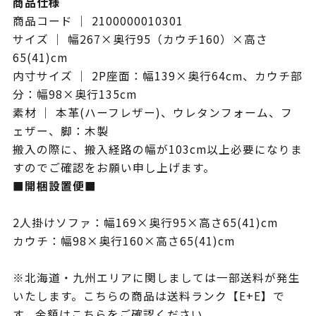
商品仕様
商品コード ｜ 2100000010301
サイズ ｜ 幅267×奥行95（カウチ160）×高さ
65(41)cm
内寸サイズ ｜ 2P座面：幅139×奥行64cm、カウチ部
分：幅98×奥行135cm
素材 ｜ 本革(ハーフレザー)、ウレタンフォーム、フ
ェザー、脚：木製
搬入の際に、搬入経路の幅が103cm以上必要になりま
すのでご確認をお願い申し上げます。
■開梱設置便■
2人掛けソファ：幅169×奥行95×高さ65(41)cm
カウチ：幅98×奥行160×高さ65(41)cm
※北海道・九州エリアに関しましては一部送料が発生
いたします。こちらの商品は送料ランク【E+E】で
す。金額は
こちら
をご確認ください。