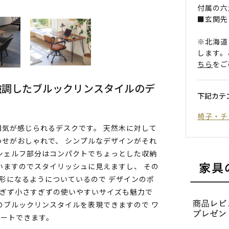
付属の六
■玄関先
※北海道
します。
ちら
をご
強調したブルックリンスタイルのデ
下記カテ
椅子・チ
気が感じられるデスクです。 天然木に対して
せがおしゃれで、 シンプルなデザインがそれ
シェルフ部分はコンパクトでちょっとした収納
いますのでスタイリッシュに見えますし、 その
形になるようについているので デザインのポ
きすぎず小さすぎずの使いやすいサイズも魅力で
のブルックリンスタイルを表現できますので ワ
ネートできます。