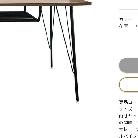
カラー 
在庫 ｜
商品コード 
サイズ ｜
内寸サイ
の間隔：
素材 ｜
ルパイプ