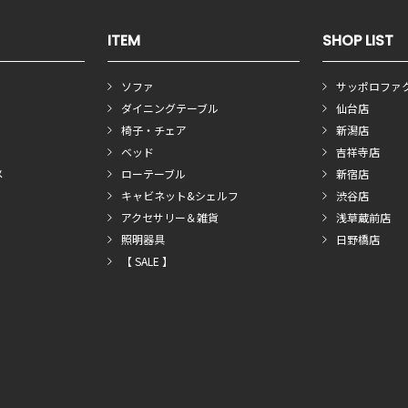
ITEM
SHOP LIST
ソファ
サッポロファ
ダイニングテーブル
仙台店
椅子・チェア
新潟店
ベッド
吉祥寺店
メ
ローテーブル
新宿店
キャビネット&シェルフ
渋谷店
アクセサリー＆雑貨
浅草蔵前店
照明器具
日野橋店
【 SALE 】