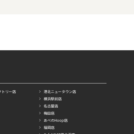
クトリー店
港北ニュータウン店
横浜駅前店
名古屋店
梅田店
あべのHoop店
福岡店