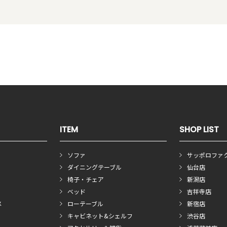
ITEM
SHOP LIST
ソファ
サッポロファ
ダイニングテーブル
仙台店
椅子・チェア
新潟店
ベッド
吉祥寺店
メ
ローテーブル
新宿店
キャビネット&シェルフ
渋谷店