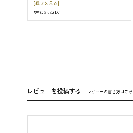
[続きを見る]
参考になった(
1
人)
レビューを投稿する
レビューの書き方は
こち