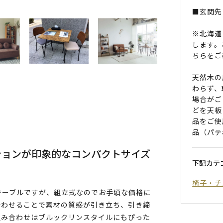
■玄関先
※北海道
します。
ちら
をご
天然木の
わらず、
場合がご
どを天板
品をご使
品（パテ
ションが印象的なコンパクトサイズ
下記カテ
椅子・チ
テーブルですが、組立式なのでお手頃な価格に
合わせることで素材の質感が引き立ち、引き締
組み合わせはブルックリンスタイルにもぴった