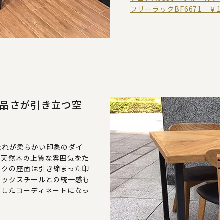
フリーラックBF6671 ￥1
品さが引き立つ空
たれが柔らかい印象のダイ
。天然木の上質な雰囲気をた
ックの座面は引き締まった印
ラックスチールとの統一感も
かしたコーディネートになっ