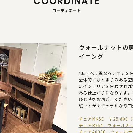
COORDINATE
コーディネート
ウォールナットの
イニング
4脚すべて異なるチェアを
全体的にまとまりのある空
たインテリアを合わせれば
ある仕上がりになります。
ひと時をお過ごしください
紙ですがナチュラルな雰囲
チェアMKSC ￥25,800
チェアRY54 ウォールナッ
チェアA0336 ウォールナ