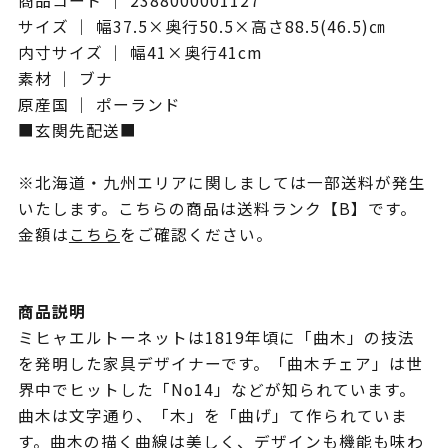
商品コード ｜ 2388000001127
サイズ ｜ 幅37.5×奥行50.5×高さ88.5(46.5)㎝
内寸サイズ ｜ 幅41×奥行41cm
素材 ｜ ブナ
原産国 ｜ ポーランド
■玄関先配送■
※北海道・九州エリアに関しましては一部送料が発生
いたします。こちらの商品は送料ランク【B】です。
金額は
こちら
をご確認ください。
商品説明
ミヒャエルトーネットは1819年頃に「曲木」の技法
を発明した家具デザイナーです。「曲木チェア」は世
界中でヒットした「No14」などが知られています。
曲木は文字通り、「木」を「曲げ」て作られていま
す。曲木の描く曲線は美しく、デザインも機能も味わ