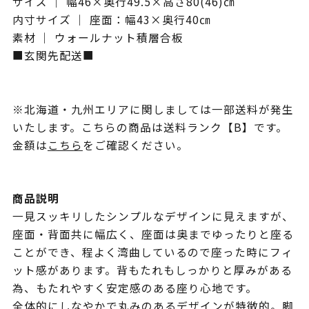
サイズ ｜ 幅46×奥行49.5×高さ80(46)㎝
内寸サイズ ｜ 座面：幅43×奥行40㎝
素材 ｜ ウォールナット積層合板
■玄関先配送■
※北海道・九州エリアに関しましては一部送料が発生
いたします。こちらの商品は送料ランク【B】です。
金額は
こちら
をご確認ください。
商品説明
一見スッキリしたシンプルなデザインに見えますが、
座面・背面共に幅広く、座面は奥までゆったりと座る
ことができ、程よく湾曲しているので座った時にフィ
ット感があります。背もたれもしっかりと厚みがある
為、もたれやすく安定感のある座り心地です。
全体的にしなやかで丸みのあるデザインが特徴的。脚