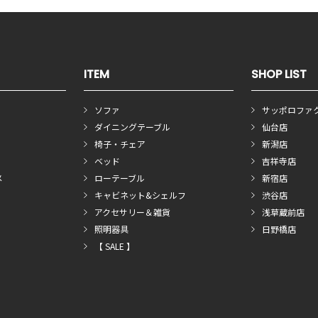
ITEM
SHOP LIST
ソファ
サッポロファ
ダイニングテーブル
仙台店
椅子・チェア
新潟店
ベッド
吉祥寺店
メ
ローテーブル
新宿店
キャビネット&シェルフ
渋谷店
アクセサリー＆雑貨
浅草蔵前店
照明器具
日野橋店
【 SALE 】