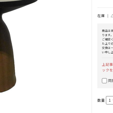
在庫 ｜
商品は
ります
ご確認
た上で
交換は
い申し
上記
ック
同
数量