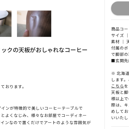
商品コード 
サイズ ｜
素材 ｜
付属のボ
ミックの天板がおしゃれなコーヒー
で脚部の
■玄関先
※ 北海
します。
こちら
を
じております。
天板と脚
様以上で
際は、キ
ザインが特徴的で美しいコーヒーテーブルで
めしてお
さとよくなじみ、様々なお部屋でコーディネー
いいたし
ザインなので置くだけでアートのような雰囲気が