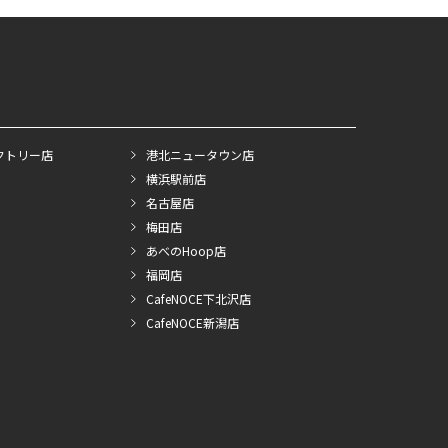
クトリー店
港北ニュータウン店
横浜駅前店
名古屋店
梅田店
あべのHoop店
福岡店
CafeNOCE下北沢店
CafeNOCE新潟店