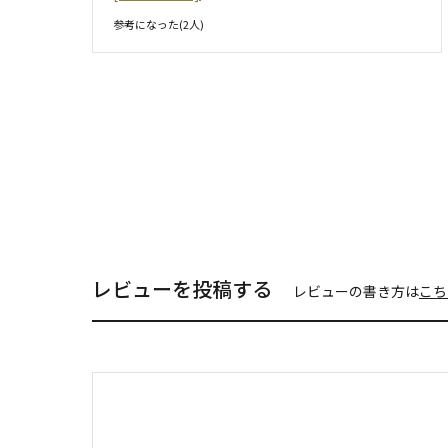
参考になった(
2
人)
レビューを投稿する
レビューの書き方は
こち