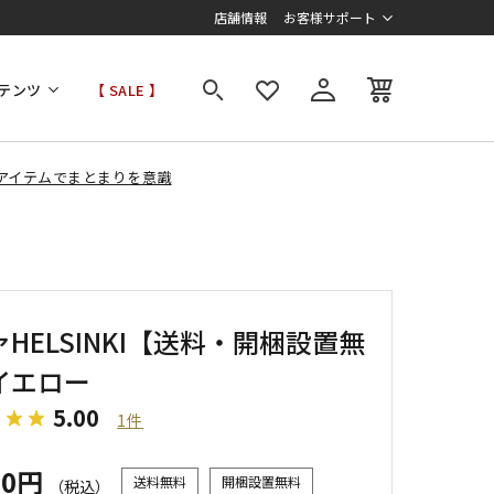
店舗情報
お客様サポート
テンツ
【 SALE 】
アイテムでまとまりを意識
HELSINKI【送料・開梱設置無
イエロー
5.00
1件
00円
送料無料
開梱設置無料
（税込）