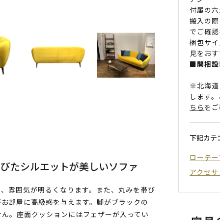
付属の六
搬入の際
でご確認
梱包サイ
見をおす
■開梱設
※北海道
します。
ちら
をご
下記カテ
ローテー
帯びたシルエットが美しいソファ
アクセサ
り、雰囲気が明るくなります。また、丸みを帯び
がお部屋に高級感を与えます。脚がブラックの
せん。座面クッションにはフェザーが入ってい