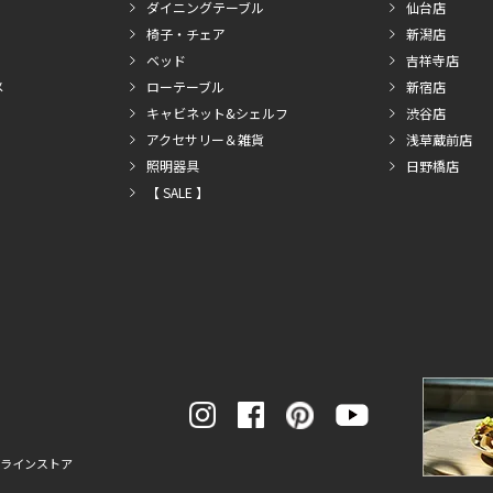
ダイニングテーブル
仙台店
椅子・チェア
新潟店
ベッド
吉祥寺店
メ
ローテーブル
新宿店
キャビネット&シェルフ
渋谷店
アクセサリー＆雑貨
浅草蔵前店
照明器具
日野橋店
【 SALE 】
ンラインストア