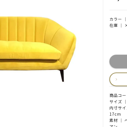
カラー 
在庫 ｜
商品コード 
サイズ ｜
内寸サイ
17cm
素材 ｜
アン