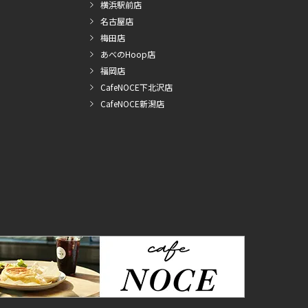
横浜駅前店
名古屋店
梅田店
あべのHoop店
福岡店
CafeNOCE下北沢店
CafeNOCE新潟店