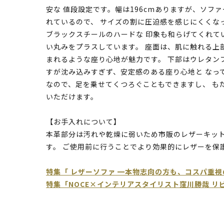
安な 値段設定です。幅は196cmありますが、ソフ
れているので、 サイズの割に圧迫感を感じにくくな
ブラックスチールのハードな 印象も和らげてくれて
い丸みをプラスしています。 座面は、肌に触れる上
まれるような座り心地が魅力です。 下部はウレタン
すが沈み込みすぎず、安定感のある座り心地と なっ
なので、足を乗せてくつろぐこともできますし、 も
いただけます。
【お手入れについて】
本革部分は汚れや乾燥に弱いため市販のレザーキッ
す。 ご使用前に行うことでより効果的にレザーを保
特集「 レザーソファ ━本物志向の方も、コスパ重視
特集「NOCE×インテリアスタイリスト窪川勝哉 