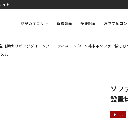
サイト
商品カテゴリ
新着商品
特集記事
おすすめコン
窪川勝哉 リビングダイニングコーディネート
本格本革ソファで愉しむ
ャメル
ソフ
設置
セール