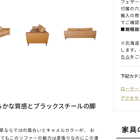
フェザー
付属の六
搬入の際
でご確認
■開梱設
※北海道
します。
ちら
をご
下記カテ
ローテー
アクセサ
滑らかな質感とブラックスチールの脚
革ならではの風合いとキャメルカラーが、 お
ってもこのソファーの魅力は革張りなのにこの激