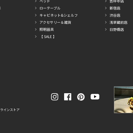
ベッド
吉祥寺店
メ
ローテーブル
新宿店
キャビネット&シェルフ
渋谷店
アクセサリー＆雑貨
浅草蔵前店
照明器具
日野橋店
【 SALE 】
ンラインストア