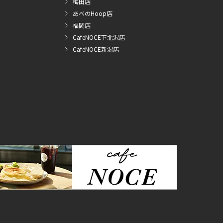
梅田店
あべのHoop店
福岡店
CafeNOCE下北沢店
CafeNOCE新潟店