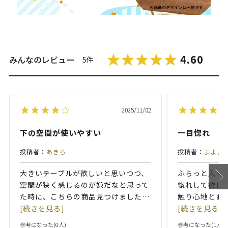
4.60
みんなのレビュー
5件
2025/11/02
下の空間が使いやすい
一目惚れ
投稿者：
あきら
投稿者：
よよよ
大きいテーブルが欲しいと思いつつ、
ふらっと入っ
空間が狭く感じるのが嫌だなと思って
惚れして欲し
た時に、こちらの商品見つけました
…
触り心地とあ
[続きを見る]
[続きを見る]
参考になった(
0
人)
参考になった(
1
人)