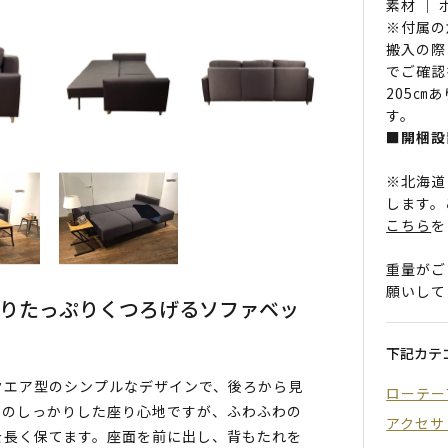
素材 ｜
※付属の
搬入の際
でご確認
205㎝
す。
■開梱設
※北海道
します。
こちら
を
重量がご
願いして
たりたっぷりくつろげるソファベッ
下記カテ
クエア型のシンプルなデザインで、後ろから見
ローテー
めのしっかりした座り心地ですが、ふわふわの
アクセサ
を長く保てます。座面を前に出し、背もたれを