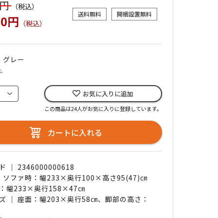
0円
（税込）
送料無料
開梱設置無料
00円
（税込）
｜ グレー
△
お気に入りに追加
この商品は24人がお気に入りに登録しています。
カートに入れる
｜ 2346000000618
 ソファ時：幅233×奥行100×高さ95(47)㎝
：幅233×奥行158×47㎝
ズ ｜ 座面：幅203×奥行58㎝、脚部の高さ：