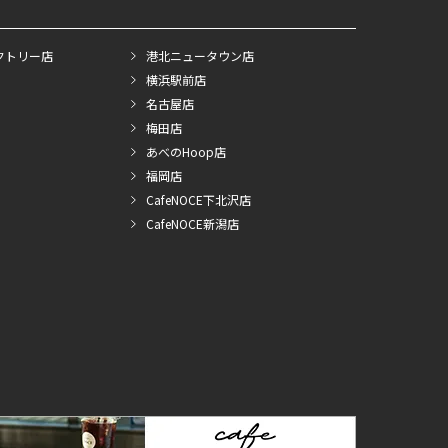
クトリー店
港北ニュータウン店
横浜駅前店
名古屋店
梅田店
あべのHoop店
福岡店
CafeNOCE下北沢店
CafeNOCE新潟店