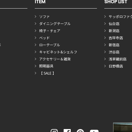
ITEM
SHOP LIST
ソファ
サッポロファ
ダイニングテーブル
仙台店
椅子・チェア
新潟店
ベッド
吉祥寺店
メ
ローテーブル
新宿店
キャビネット&シェルフ
渋谷店
アクセサリー＆雑貨
浅草蔵前店
照明器具
日野橋店
【 SALE 】