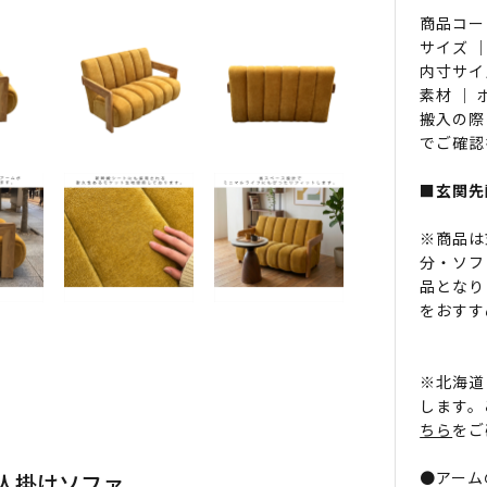
商品コード 
サイズ ｜
内寸サイズ
素材 ｜
搬入の際
でご確認
■玄関先
※商品は
分・ソフ
品となり
をおすす
※北海道
します。
ちら
をご
●アーム
人掛けソファ