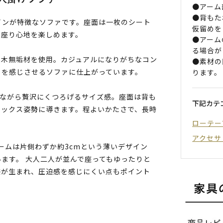
●アーム
●背もた
インが特徴なソファです。座面は一枚のシート
仮留めを
じ座り心地を楽しめます。
●アーム
る場合が
然木無垢材を使用。カジュアルになりがちなコン
●素材の
トを感じさせるソファに仕上がっています。
ります。
りながら贅沢にくつろげるサイズ感。座面は背も
下記カテ
ラックス姿勢に導きます。程よいかたさで、長時
ローテー
アクセサ
製アームは片側わずか約3cmという薄いデザイン
ます。 大人二人が並んで座ってもゆったりと
感が生まれ、圧迫感を感じにくい点もポイント