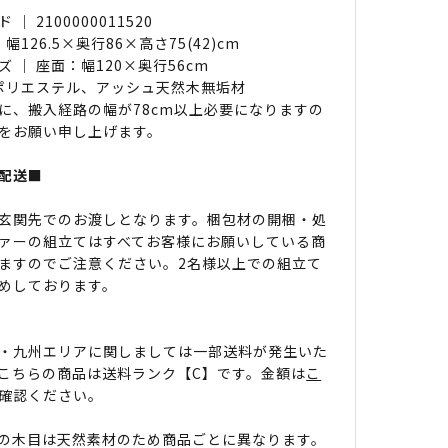
｜ 2100000011520
 幅126.5×奥行86×高さ75(42)cm
 ｜ 座面：幅120×奥行56cm
 ポリエステル、アッシュ天然木無垢材
に、搬入経路の幅が78cm以上必要になりますの
をお願い申し上げます。
配送■
玄関先でのお渡しとなります。梱包材の開梱・処
ァーの組立てはすべてお客様にお願いしている商
ますのでご注意ください。2名様以上での組立て
めしております。
・九州エリアに関しましては一部送料が発生いた
こちらの商品は送料ランク【C】です。金額は
こ
確認ください。
の木目は天然素材のため商品ごとに異なります。