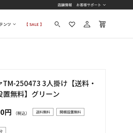
店舗情報
お客様サポート
テンツ
【 SALE 】
TM-250473 3人掛け【送料・
設置無料】グリーン
00円
送料無料
開梱設置無料
（税込）
分