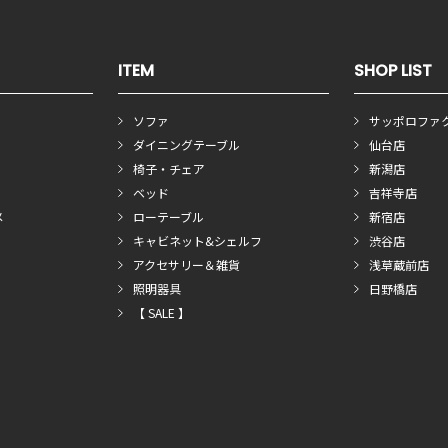
ITEM
SHOP LIST
ソファ
サッポロファ
ダイニングテーブル
仙台店
椅子・チェア
新潟店
ベッド
吉祥寺店
メ
ローテーブル
新宿店
キャビネット&シェルフ
渋谷店
アクセサリー＆雑貨
浅草蔵前店
照明器具
日野橋店
【 SALE 】