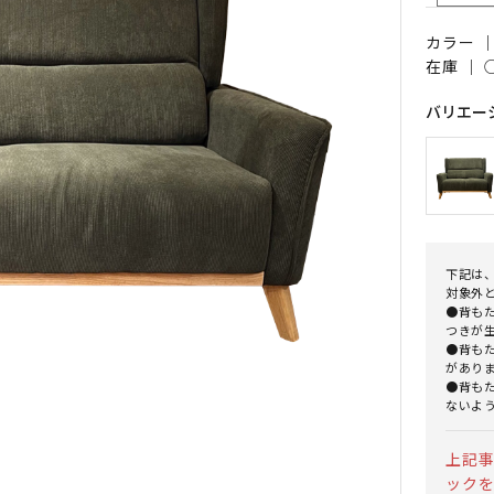
カラー 
在庫 ｜
バリエー
下記は
対象外
●背も
つきが
●背も
があり
●背も
ないよ
上記
ック