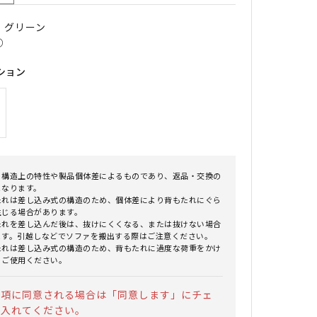
｜ グリーン
○
ション
、構造上の特性や製品個体差によるものであり、返品・交換の
となります。
たれは差し込み式の構造のため、個体差により背もたれにぐら
生じる場合があります。
たれを差し込んだ後は、抜けにくくなる、または抜けない場合
ます。引越しなどでソファを搬出する際はご注意ください。
たれは差し込み式の構造のため、背もたれに過度な荷重をかけ
うご使用ください。
事項に同意される場合は「同意します」にチェ
を入れてください。