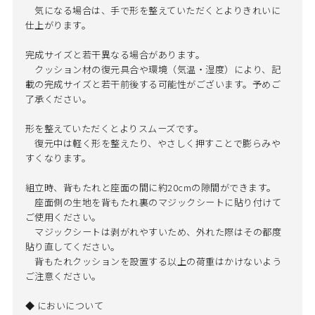
気になる場合は、手で形を整えていただくとよりきれいに
仕上がります。
完成サイズと若干異なる場合があります。
クッション材の復元具合や環境（気温・湿度）により、記
載の完成サイズと若干前後する可能性がございます。予めご
了承ください。
形を整えていただくとよりスムーズです。
復元中は軽く形を整えたり、やさしく押すことで膨らみや
すくなります。
組立時、背もたれと座面の間に約20cmの隙間ができます。
座面側の生地を背もたれ裏のマジックシートに貼り付けて
ご使用ください。
マジックシートは剥がれやすいため、外れた際はその都度
貼り直してください。
背もたれクッションを設置する以上の荷重はかけないよう
ご注意ください。
◆ においについて