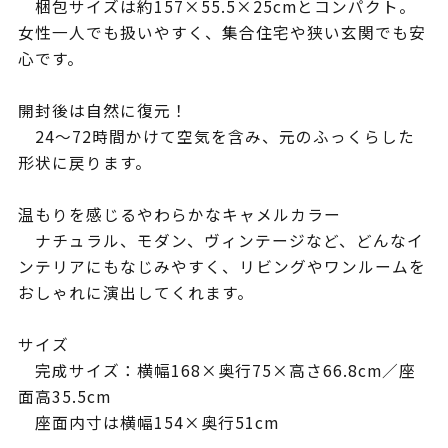
梱包サイズは約157×55.5×25cmとコンパクト。
女性一人でも扱いやすく、集合住宅や狭い玄関でも安
心です。
開封後は自然に復元！
24〜72時間かけて空気を含み、元のふっくらした
形状に戻ります。
温もりを感じるやわらかなキャメルカラー
ナチュラル、モダン、ヴィンテージなど、どんなイ
ンテリアにもなじみやすく、リビングやワンルームを
おしゃれに演出してくれます。
サイズ
完成サイズ：横幅168×奥行75×高さ66.8cm／座
面高35.5cm
座面内寸は横幅154×奥行51cm