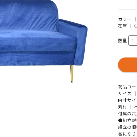
カラー 
在庫 ｜
数量
商品コード 
サイズ ｜
内寸サイ
素材 ｜
付属の六
●組立説
組立の順
番になり