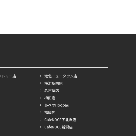
クトリー店
港北ニュータウン店
横浜駅前店
名古屋店
梅田店
あべのHoop店
福岡店
CafeNOCE下北沢店
CafeNOCE新潟店