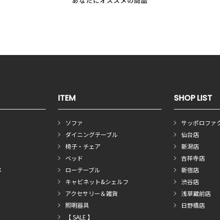
あなたにオススメの商品
ITEM
SHOP LIST
ソファ
サッポロファ
ダイニングテーブル
仙台店
椅子・チェア
新潟店
ベッド
吉祥寺店
メ
ローテーブル
新宿店
キャビネット&シェルフ
渋谷店
アクセサリー＆雑貨
浅草蔵前店
照明器具
日野橋店
【 SALE 】