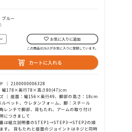
｜ ブルー
○
お気に入りに追加
この商品は26人がお気に入りに登録しています。
カートに入れる
｜ 2100000006328
 幅178×奥行78×高さ80(47)cm
ズ ｜ 座面：幅156×奥行49、脚部の高さ：18cm
 ベルベット、ウレタンフォーム、脚：スチール
角レンチで脚部、背もたれ、アームの取り付け
明につきまして
番は組立説明書のSTEP1→STEP3→STEP2の順
ます。 背もたれと座面のジョイントはネジと同時