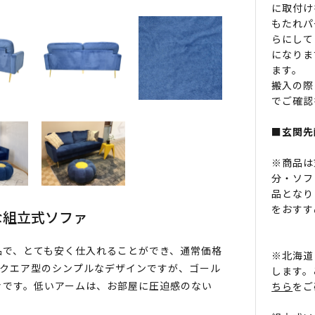
に取付け
もたれパ
らにして
になりま
ます。
搬入の際
でご確認
■玄関先
※商品は
分・ソフ
品となり
をおすす
な組立式ソファ
品で、とても安く仕入れることができ、通常価格
※北海道
現。スクエア型のシンプルなデザインですが、ゴール
します。
ァです。低いアームは、お部屋に圧迫感のない
ちら
をご