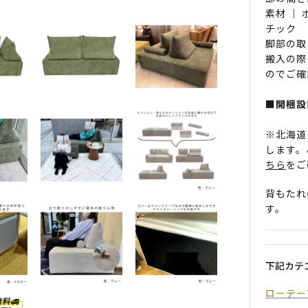
素材 ｜
チック
脚部の取
搬入の際
のでご確
■開梱設
※北海道
します。
ちら
をご
背もたれ
す。
下記カテ
ローテー