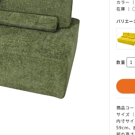
カラー 
在庫 ｜
バリエー
数量
商品コード 
サイズ ｜
内寸サイ
59cm
部の高さ3