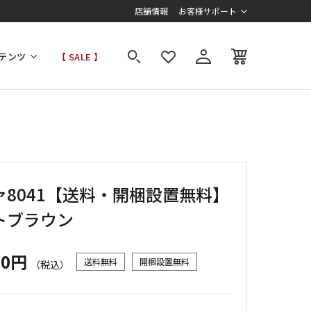
店舗情報
お客様サポート
テンツ
【 SALE 】
ァ8041【送料・開梱設置無料】
トブラウン
00円
送料無料
開梱設置無料
（税込）