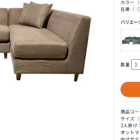
カラー 
在庫 ｜
バリエー
数量
商品コード 
サイズ ｜
2人掛け：
オットマ
内寸サイ