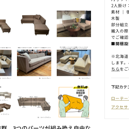
2人掛け：
素材 ｜
木製
部分組立
搬入の際
でご確認
■開梱設
※北海道
します。
ちら
をご
下記カテ
ローテー
アクセサ
群、3つのパーツが組み換え自由な