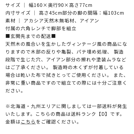
サイズ ｜ 幅160×奥行90×高さ77cm
内寸サイズ ｜ 高さ45cm部分の脚の間隔：幅103cm
素材 ｜ アカシア天然木無垢材、アイアン
付属の六角レンチで脚部を組立
■玄関先までの配送■
天然木の風合いを生かしたヴィンテージ風の商品にな
りますので木部の反りや亀裂、パテ埋め処理、 製造
段階で生じた穴、アイアン部分の擦れや塗装ムラなど
はご了承ください。 製造時の木くずが付着している
場合は乾いた布で拭きとってご使用ください。 また、
非常に重い商品ですので組立ての際には十分ご注意く
ださい。
※北海道・九州エリアに関しましては一部送料が発生
いたします。こちらの商品は送料ランク【D】です。
金額は
こちら
をご確認ください。