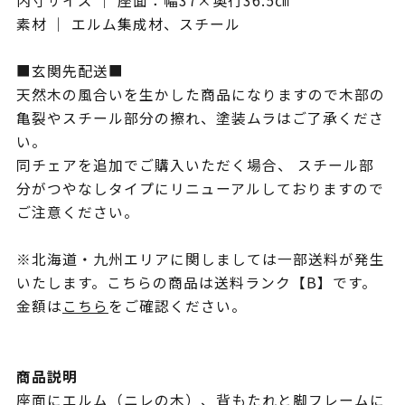
内寸サイズ ｜ 座面：幅37×奥行36.5㎝
素材 ｜ エルム集成材、スチール
■玄関先配送■
天然木の風合いを生かした商品になりますので木部の
亀裂やスチール部分の擦れ、塗装ムラはご了承くださ
い。
同チェアを追加でご購入いただく場合、 スチール部
分がつやなしタイプにリニューアルしておりますので
ご注意ください。
※北海道・九州エリアに関しましては一部送料が発生
いたします。こちらの商品は送料ランク【B】です。
金額は
こちら
をご確認ください。
商品説明
座面にエルム（ニレの木）、背もたれと脚フレームに