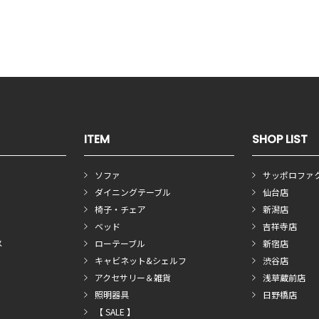
ITEM
SHOP LIST
ソファ
サッポロファ
ダイニングテーブル
仙台店
椅子・チェア
新潟店
ベッド
吉祥寺店
メ
ローテーブル
新宿店
キャビネット&シェルフ
渋谷店
アクセサリー＆雑貨
浅草蔵前店
照明器具
日野橋店
【 SALE 】