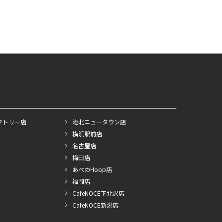
クトリー店
港北ニュータウン店
横浜駅前店
名古屋店
梅田店
あべのHoop店
福岡店
CafeNOCE下北沢店
CafeNOCE新潟店