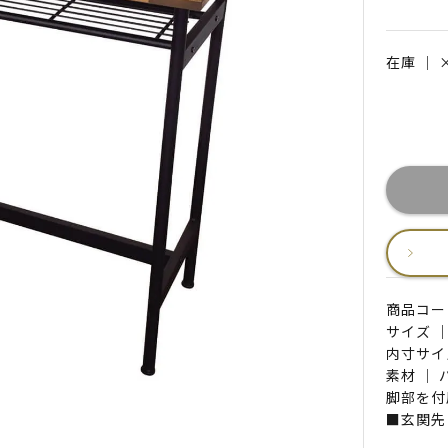
在庫 ｜
商品コード 
サイズ ｜
内寸サイズ
素材 ｜
脚部を付
■玄関先