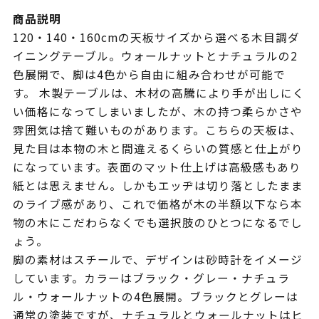
商品説明
120・140・160cmの天板サイズから選べる木目調ダ
イニングテーブル。ウォールナットとナチュラルの2
色展開で、脚は4色から自由に組み合わせが可能で
す。 木製テーブルは、木材の高騰により手が出しにく
い価格になってしまいましたが、木の持つ柔らかさや
雰囲気は捨て難いものがあります。こちらの天板は、
見た目は本物の木と間違えるくらいの質感と仕上がり
になっています。表面のマット仕上げは高級感もあり
紙とは思えません。しかもエッヂは切り落としたまま
のライブ感があり、これで価格が木の半額以下なら本
物の木にこだわらなくでも選択肢のひとつになるでし
ょう。
脚の素材はスチールで、デザインは砂時計をイメージ
しています。カラーはブラック・グレー・ナチュラ
ル・ウォールナットの4色展開。ブラックとグレーは
通常の塗装ですが、ナチュラルとウォールナットはヒ