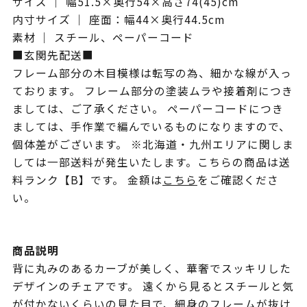
サイズ ｜ 幅51.5×奥行54×高さ74(45)cm
内寸サイズ ｜ 座面：幅44×奥行44.5cm
素材 ｜ スチール、ペーパーコード
■玄関先配送■
フレーム部分の木目模様は転写の為、細かな線が入っ
ております。 フレーム部分の塗装ムラや接着剤につき
ましては、ご了承ください。 ペーパーコードにつき
ましては、手作業で編んでいるものになりますので、
個体差がございます。 ※北海道・九州エリアに関しま
しては一部送料が発生いたします。こちらの商品は送
料ランク【B】です。 金額は
こちら
をご確認くださ
い。
商品説明
背に丸みのあるカーブが美しく、華奢でスッキリした
デザインのチェアです。 遠くから見るとスチールと気
が付かないくらいの見た目で、細身のフレームが抜け