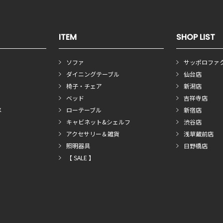
ITEM
SHOP LIST
ソファ
サッポロファ
ダイニングテーブル
仙台店
椅子・チェア
新潟店
ベッド
吉祥寺店
メ
ローテーブル
新宿店
キャビネット&シェルフ
渋谷店
アクセサリー＆雑貨
浅草蔵前店
照明器具
日野橋店
【 SALE 】