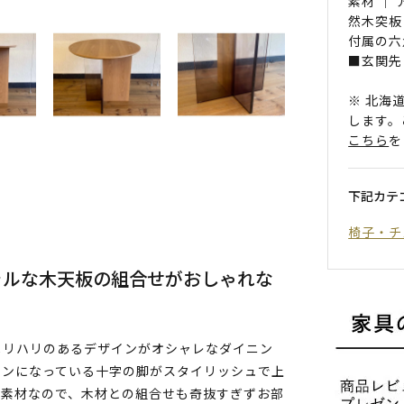
素材 ｜
然木突板
付属の六
■玄関先
※ 北海
します。
こちら
を
下記カテ
椅子・チ
ラルな木天板の組合せがおしゃれな
メリハリのあるデザインがオシャレなダイニン
ョンになっている十字の脚がスタイリッシュで上
ア素材なので、木材との組合せも奇抜すぎずお部