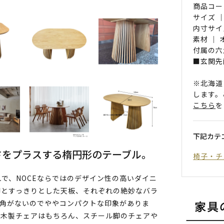
商品コード 
サイズ ｜
内寸サイ
素材 ｜
付属の六
■玄関先
※北海道
します。
こちら
を
下記カテ
さをプラスする楕円形のテーブル。
椅子・チ
で、NOCEならではのデザイン性の高いダイニ
脚とすっきりとした天板、それぞれの絶妙なバラ
で、角がないのでややコンパクトな印象がありま
、木製チェアはもちろん、スチール脚のチェアや