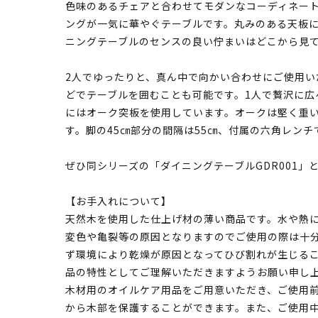
色味のあるチェアと合わせてモダンなコーディネー
ングが一気に華やぐテーブルです。丸みのある天板
ニングテーブルのセンスの良い佇まいはどこから見
2人でゆったりと、真ん中で向かい合わせにご使用い
どでテーブルを囲むことも可能です。1人で贅沢に広
にはオーク突板を使用しています。オークは堅く重
す。脚の45㎝部分の間隔は55㎝、付属の六角レン
ぜひ同シリーズの「ダイニングテーブルGDR001」
【お手入れについて】
天然木を使用した仕上げ材の薄い商品です。水や熱
変色や亀裂等の原因となりますのでご使用の際は十
ず環境により乾燥が原因となってひび割れが生じる
品の特性としてご理解いただきますようお願い申し
木材用のオイルケア用品をご用意いただき、ご使用
から木部を保護することができます。また、ご使用