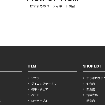
おすすめのコーディネート商品
ITEM
SHOP LIST
ソファ
サッポロファ
ダイニングテーブル
仙台店
椅子・チェア
新潟店
ベッド
吉祥寺店
メ
ローテーブル
新宿店