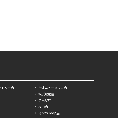
クトリー店
港北ニュータウン店
横浜駅前店
名古屋店
梅田店
あべのHoop店