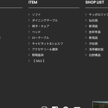
ITEM
SHOP LIST
ソファ
サッポロファ
ダイニングテーブル
仙台店
椅子・チェア
新潟店
ベッド
吉祥寺店
メ
ローテーブル
新宿店
キャビネット&シェルフ
渋谷店
アクセサリー＆雑貨
浅草蔵前店
照明器具
日野橋店
【 SALE 】