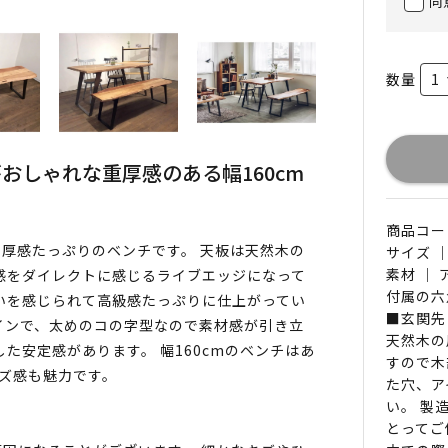
同
数量
おしゃれな重厚感のある幅160cm
商品コード 
厚感たっぷりのベンチです。 天板は天然木の
サイズ ｜
素材 ｜
感をダイレクトに感じるライブエッジになって
付属の六
いを感じられて高級感たっぷりに仕上がってい
■玄関先
インで、太めのコの字型なので素材感が引き立
天然木の
た安定感があります。 幅160cmのベンチはあ
すので木
ズ感も魅力です。
た穴、ア
い。 製
とってご