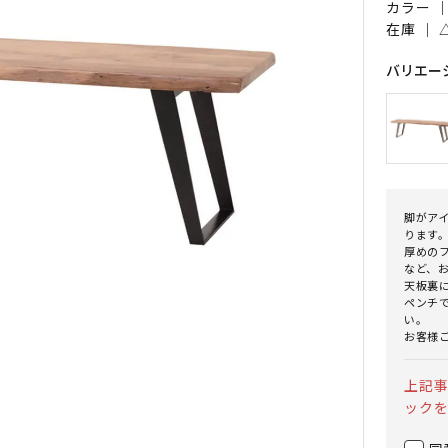
カラー 
在庫 ｜
バリエー
脚がア
ります
厚めの
など、
天板裏
ペンチ
い。
お客様
上記
ック