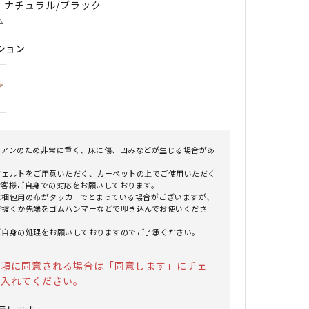
｜ ナチュラル/ブラック
△
ション
イアンのため非常に重く、床に傷、凹みなどが生じる場合があ
。
フェルトをご用意いただく、カーペットの上でご使用いただく
お客様ご自身での対応をお願いしております。
に梱包用の布がタッカーでとまっている場合がございますが、
で抜くか先端をゴムハンマーなどで叩き込んでお使いくださ
ご自身の処理をお願いしておりますのでご了承ください。
事項に同意される場合は「同意します」にチェ
を入れてください。