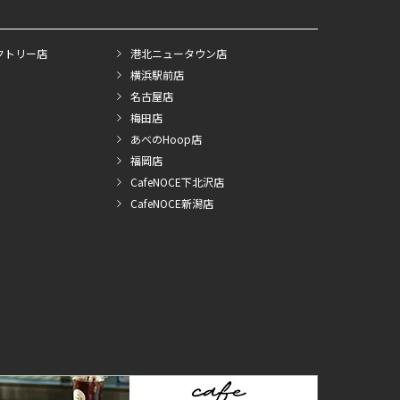
クトリー店
港北ニュータウン店
横浜駅前店
名古屋店
梅田店
あべのHoop店
福岡店
CafeNOCE下北沢店
CafeNOCE新潟店