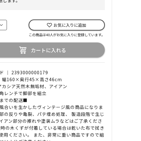
意します。
お気に入りに追加
この商品は40人がお気に入りに登録しています。
カートに入れる
｜ 2393000000179
 幅160×奥行45×高さ46cm
 アカシア天然木無垢材、アイアン
角レンチで脚部を組立
までの配送■
風合いを生かしたヴィンテージ風の商品になりま
部の反りや亀裂、パテ埋め処理、 製造段階で生じ
イアン部分の擦れや塗装ムラなどはご了承くださ
造時の木くずが付着している場合は乾いた布で拭き
使用ください。 また、非常に重い商品ですので組