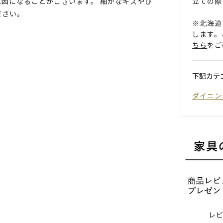
立ての際
因になることがございます。 細かなキズやひ
ださい。
※北海道
します。
ちら
をご
下記カテ
ダイニン
レ