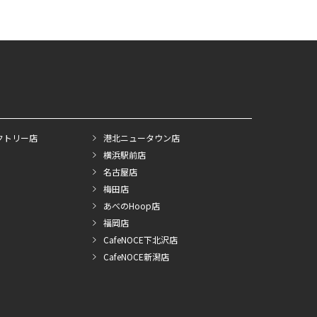
クトリー店
港北ニュータウン店
横浜駅前店
名古屋店
梅田店
あべのHoop店
福岡店
CafeNOCE下北沢店
CafeNOCE新潟店