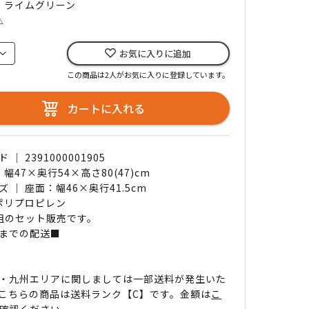
｜ ライムグリーン
△
お気に入りに追加
この商品は2人がお気に入りに登録しています。
カートに入れる
｜ 2391000001905
 幅47×奥行54×高さ80(47)cm
 ｜ 座面：幅46×奥行41.5cm
 ポリプロピレン
組のセット販売です。
までの配送■
・九州エリアに関しましては一部送料が発生いた
こちらの商品は送料ランク【C】です。金額は
こ
確認ください。