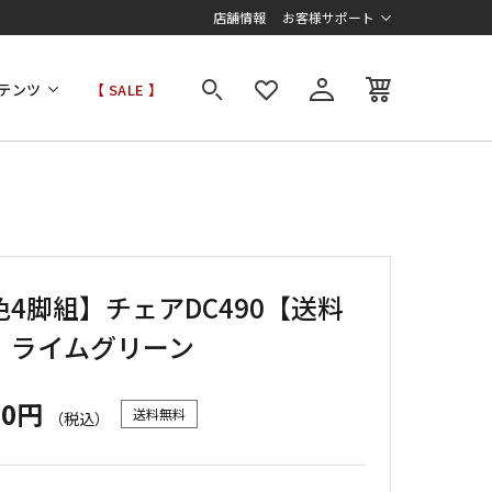
店舗情報
お客様サポート
テンツ
【 SALE 】
色4脚組】チェアDC490【送料
】ライムグリーン
20円
送料無料
（税込）