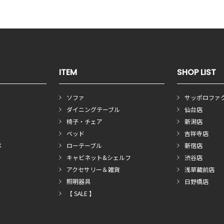
ITEM
SHOP LIST
ソファ
サッポロファ
ダイニングテーブル
仙台店
椅子・チェア
新潟店
ベッド
吉祥寺店
メ
ローテーブル
新宿店
キャビネット&シェルフ
渋谷店
アクセサリー＆雑貨
浅草蔵前店
照明器具
日野橋店
【 SALE 】