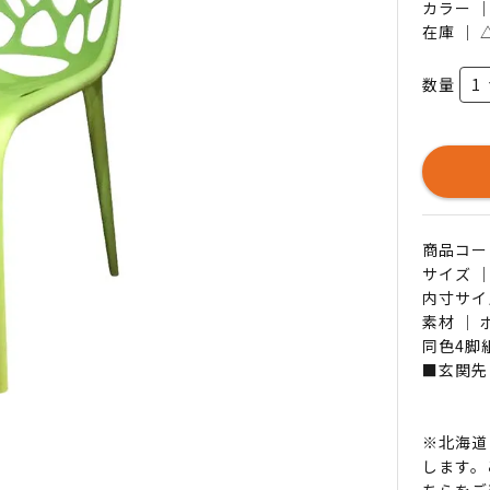
カラー 
在庫 ｜
数量
商品コード 
サイズ ｜
内寸サイズ
素材 ｜
同色4脚
■玄関先
※北海道
します。
ちら
をご