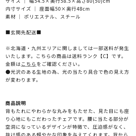
サイズ ｜ 幅54.5×奥行58.5×高さ80(50)cm
内寸サイズ ｜ 座面幅50×奥行48cm
素材 ｜ ポリエステル、スチール
■玄関先配送■
※北海道・九州エリアに関しましては一部送料が発生
いたします。こちらの商品は送料ランク【C】です。
金額は
こちら
をご確認ください。
●光沢のある生地の為、光の当たり具合で色の見え方
が変わります。
商品説明
背もたれにやわらかな丸みをもたせた、見た目にも座
り心地にもこだわったチェアです。腰に当たる部分が
空洞になっているデザインが特徴で、圧迫感がなく、
抜け感のある軽やかな印象を与えてくれます。背から