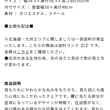
サイズ ｜ 幅54.5×奥行58.5×高さ80(50)cm
内寸サイズ ｜ 座面幅50×奥行48cm
素材 ｜ ポリエステル、スチール
■玄関先配送■
※北海道・九州エリアに関しましては一部送料が発生
いたします。こちらの商品は送料ランク【C】です。
金額は
こちら
をご確認ください。
●光沢のある生地の為、光の当たり具合で色の見え方
が変わります。
商品説明
背もたれにやわらかな丸みをもたせた、見た目にも座
り心地にもこだわったチェアです。腰に当たる部分が
空洞になっているデザインが特徴で、圧迫感がなく、
抜け感のある軽やかな印象を与えてくれます。背から