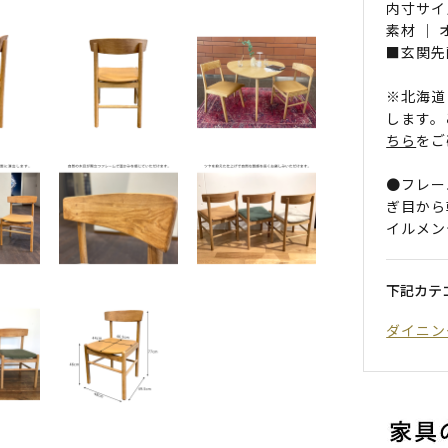
内寸サイズ
素材 ｜
■玄関先
※北海道
します。
ちら
をご
●フレー
ぎ目から
イルメン
下記カテ
ダイニン