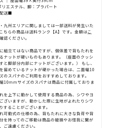
 ｜ 座面幅39×奥行39cm
 ポリエステル、脚：プラパート
配送■
・九州エリアに関しましては一部送料が発生いた
こちらの商品は送料ランク【A】です。金額は
こ
確認ください。
に組立てはない商品ですが、個体差で背もたれを
るナットが硬いものもあります。（座面のクッシ
すと脚部分内部にナットがございます。） もし、
を留めているナットが硬かった場合は、二面幅10
ズのスパナのご利用をおすすめしております。
幅10ｍｍサイズのスパナは商品に付属しておりま
れを上下に動かして使用する商品の為、シワやヨ
ございますが、動かした際に生地がよれたりシワ
りすることがございます。
れ可動式の仕様の為、背もたれに大きな負荷や背
分を持ってのご移動は商品の破損やお怪我に繋が
、ご遠慮ください。