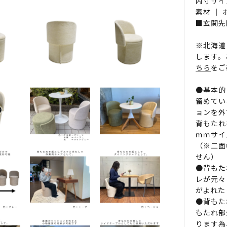
内寸サイズ
素材 ｜
■玄関先
※北海道
します。
ちら
をご
●基本的
留めてい
ョンを外
背もたれ
ｍｍサイ
（※二面
せん）
●背もた
レが元々
がよれた
●背もた
もたれ部
ります為