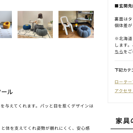
■玄関先
裏面はタ
個体差が
※北海道
します。
ちら
をご
下記カテ
ローテー
ツール
アクセサ
しを与えてくれます。パッと目を惹くデザインは
りと体を支えてくれ姿勢が崩れにくく、安心感