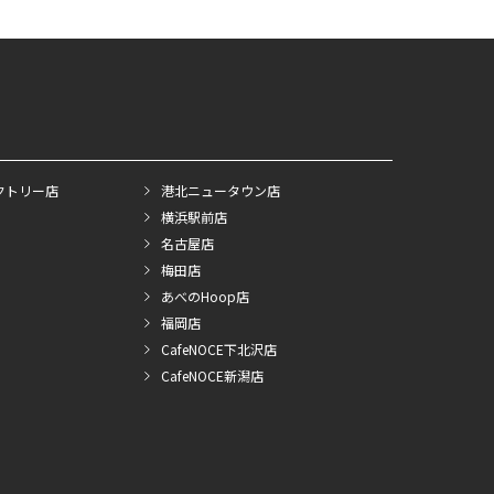
クトリー店
港北ニュータウン店
横浜駅前店
名古屋店
梅田店
あべのHoop店
福岡店
CafeNOCE下北沢店
CafeNOCE新潟店