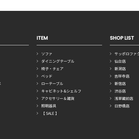
ITEM
SHOP LIST
ソファ
サッポロファ
ダイニングテーブル
仙台店
椅子・チェア
新潟店
ベッド
吉祥寺店
メ
ローテーブル
新宿店
キャビネット&シェルフ
渋谷店
アクセサリー＆雑貨
浅草蔵前店
照明器具
日野橋店
【 SALE 】