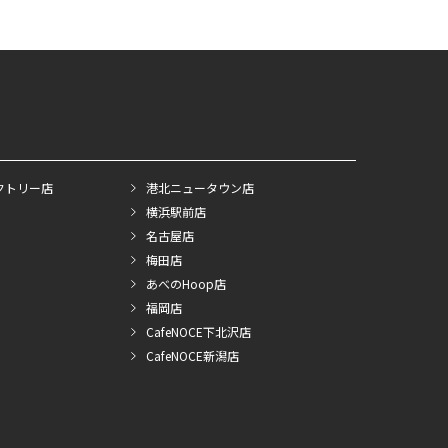
クトリー店
港北ニュータウン店
横浜駅前店
名古屋店
梅田店
あべのHoop店
福岡店
CafeNOCE下北沢店
CafeNOCE新潟店