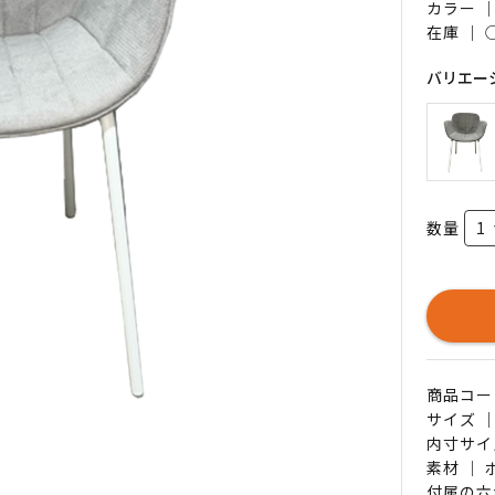
カラー 
在庫 ｜
バリエー
数量
商品コード 
サイズ ｜
内寸サイズ
素材 ｜
付属の六