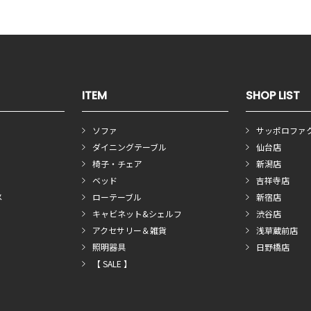
ITEM
SHOP LIST
ソファ
サッポロファ
ダイニングテーブル
仙台店
椅子・チェア
新潟店
ベッド
吉祥寺店
メ
ローテーブル
新宿店
キャビネット&シェルフ
渋谷店
アクセサリー＆雑貨
浅草蔵前店
照明器具
日野橋店
【 SALE 】