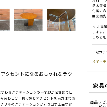
素材 ｜
然木突板
付属の六
■玄関先
※ 北海
します。
こちら
を
下記カテ
椅子・チ
がアクセントになるおしゃれなラウ
に変わるグラデーションの十字脚が個性的で目
組み合わせは、抜け感とアクセントを両方兼ね備
アクリルのグラデーションが引き出す上品な雰