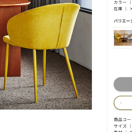
カラー 
在庫 ｜
バリエー
商品コード 
サイズ ｜