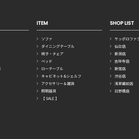
ITEM
SHOP LIST
ソファ
サッポロファ
ダイニングテーブル
仙台店
椅子・チェア
新潟店
ベッド
吉祥寺店
メ
ローテーブル
新宿店
キャビネット&シェルフ
渋谷店
アクセサリー＆雑貨
浅草蔵前店
照明器具
日野橋店
【 SALE 】