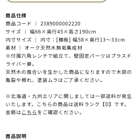
商品仕様
商品コード ｜ 2389000002220
サイズ ｜ 幅66×奥行45×高さ190cｍ
内寸サイズ ｜ 内寸：[棚板] 幅58×奥行13～33cm
素材 ｜ オーク天然木無垢集成材
※付属六角レンチで組立て、壁固定パーツはプラスド
ライバー要。
天然木の風合いを生かした商品になりますので木部の
亀裂や擦れ、塗装ムラはご了承ください。
※北海道・九州エリアに関しましては一部送料が発生
いたします。こちらの商品は送料ランク【D】です。
金額は
こちら
をご確認ください。
商品説明