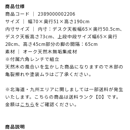
商品仕様
商品コード ｜ 2389000002206
サイズ ｜ 幅70×奥行51×高さ190cm
内寸サイズ ｜ 内寸：デスク天板幅65×奥行50.5cm、
デスク天板高さ73cm、上段中段サイズ幅65×奥行
28cm、高さ45cm部分の脚の間隔：65cm
素材 ｜ オーク天然木無垢集成材
※付属六角レンチで組立
天然木の風合いを生かした商品になりますので木部の
亀裂擦れや塗装ムラはご了承ください。
※北海道・九州エリアに関しましては一部送料が発生
いたします。こちらの商品は送料ランク【D】です。
金額は
こちら
をご確認ください。
商品説明