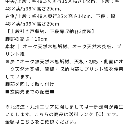
中央/上段：幅48.5×奥行35×高さ14cm、下段：幅
48×奥行39×高さ29cm、
右側/上段：幅48×奥行35×高さ14cm、下段：幅
48×奥行39×高さ29cm
【上段引き戸収納、下段扉収納各3箇所】
脚部の高さ：10cm
素材 ｜ オーク天然木無垢材、オーク天然木突板、プ
リント紙
※扉にオーク無天然木無垢材、天板・棚板・側面にオ
ーク天然木突板、背板・収納内部にプリント紙を使用
しています。
脚部を回して取り付け
■玄関先までの配送■
※北海道・九州エリアに関しましては一部送料が発生
いたします。こちらの商品は送料ランク【C】です。
金額は
こちら
をご確認ください。