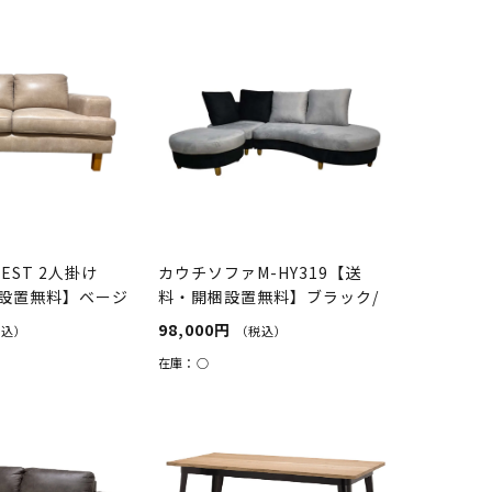
EST 2人掛け
カウチソファM-HY319【送
設置無料】ベージ
料・開梱設置無料】ブラック/
グレー
98,000円
税込）
（税込）
在庫：
○