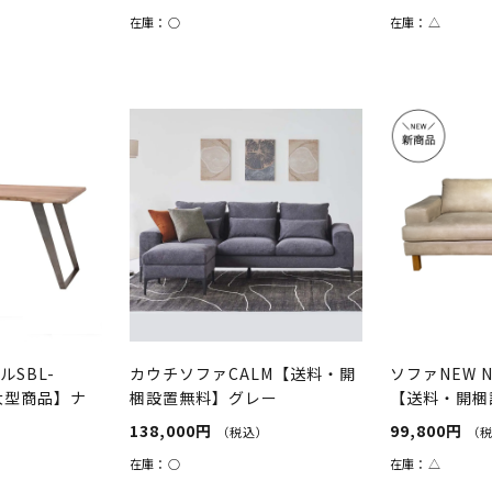
在庫：
○
在庫：
△
SBL-
カウチソファCALM【送料・開
ソファNEW N
大型商品】ナ
梱設置無料】グレー
【送料・開梱
ュ
138,000円
99,800円
）
（税込）
（
在庫：
○
在庫：
△