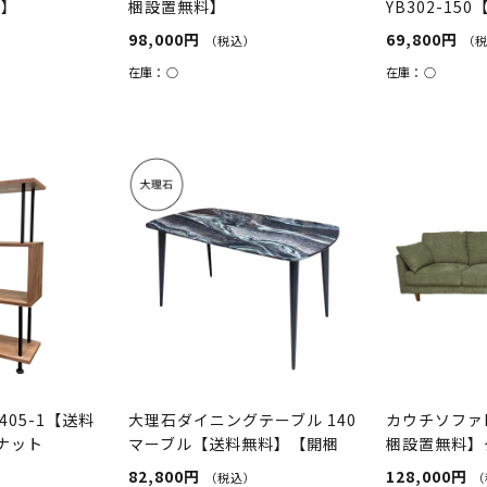
料】
梱設置無料】
YB302-1
イト/オーク
98,000円
69,800円
）
（税込）
（
在庫：
○
在庫：
○
405-1【送料
大理石ダイニングテーブル 140
カウチソファ
ナット
マーブル【送料無料】【開梱
梱設置無料】
設...
82,800円
128,000円
（税込）
（