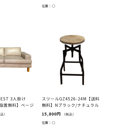
在庫：
○
EST 3人掛け
スツールGZ4526-24M【送料
設置無料】ベージ
無料】Nブラック/ナチュラル
15,800円
税込）
（税込）
在庫：
○