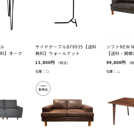
ブル
サイドテーブルBF8935【送料
ソファNEW N
無料】オーク
無料】ウォールナット
【送料・開梱
グレー
13,800円
99,800円
（税込）
（
在庫：
○
在庫：
△