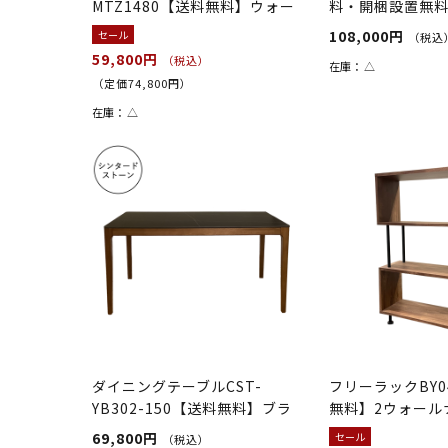
MTZ1480【送料無料】ウォー
料・開梱設置無
ルナット
108,000円
セール
（税込
59,800円
（税込）
在庫：
△
（定価74,800円）
在庫：
△
ダイニングテーブルCST-
フリーラックBY0
YB302-150【送料無料】ブラ
無料】2ウォール
ック/ウォ...
69,800円
セール
（税込）