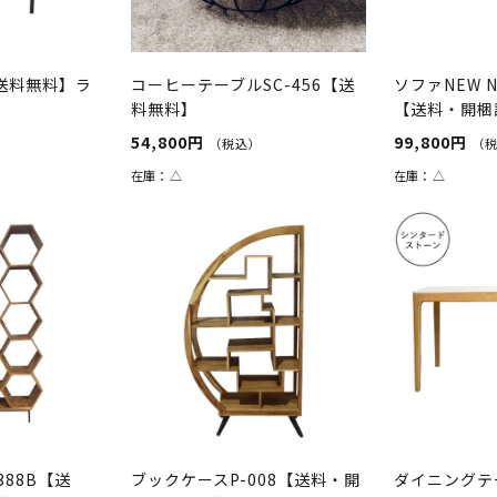
【送料無料】ラ
コーヒーテーブルSC-456【送
ソファNEW N
料無料】
【送料・開梱
ブラウン
54,800円
99,800円
（税込）
（
在庫：
△
在庫：
△
388B【送
ブックケースP-008【送料・開
ダイニングテー