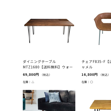
ダイニングテーブル
チェアF835-F
MTZ1680【送料無料】ウォー
ャメル
ルナット
69,800円
16,800円
（税込）
（税込）
在庫：
△
在庫：
○