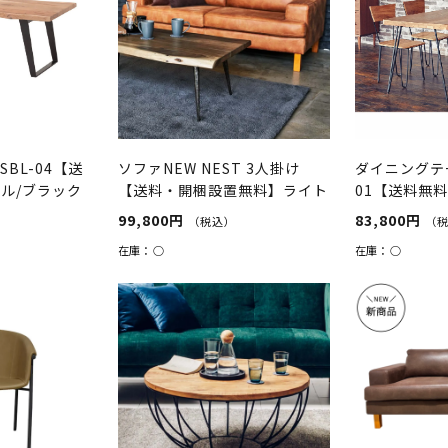
BL-04【送
ソファNEW NEST 3人掛け
ダイニングテー
ル/ブラック
【送料・開梱設置無料】ライト
01【送料無
ブラウン
99,800円
83,800円
（税込）
（
在庫：
○
在庫：
○