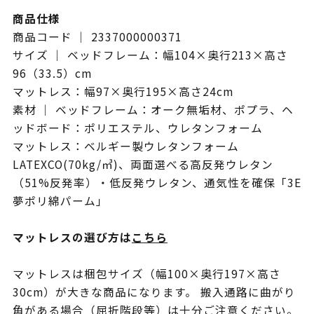
商品仕様
商品コード ｜ 2337000000371
サイズ ｜ ベッドフレーム：幅104×奥行213×高さ
96（33.5）cm
マットレス：幅97×奥行195×高さ24cm
素材 ｜ ベッドフレーム：オーク無垢材、ポプラ、ヘ
ッドボード：ポリエステル、ウレタンフォーム
マットレス：ベルギー製ウレタンフォーム
LATEXCO(70kg/㎥)、両面選べる高反発ウレタン
（51%反発率）・低反発ウレタン、通気性を確保「3E
夢ポリ綿パーム」
マットレスの選び方は
こちら
マットレスは梱包サイズ（幅100×奥行197×高さ
30cm）が大きな商品になります。 搬入通路に曲がり
角がある場合（屈折階段等）は十分ご注意ください。