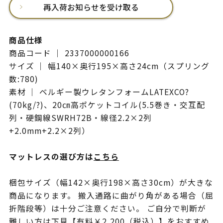
再入荷お知らせを受け取る
商品仕様
商品コード ｜ 2337000000166
サイズ ｜ 幅140×奥行195×高さ24cm（スプリング
数:780)
素材 ｜ ベルギー製ウレタンフォームLATEXCO?
(70kg/?)、20㎝高ポケットコイル(5.5巻き・交互配
列・硬鋼線SWRH72B・線径2.2×2列
+2.0mm+2.2×2列）
マットレスの選び方は
こちら
梱包サイズ（幅142×奥行198×高さ30cm）が大きな
商品になります。 搬入通路に曲がり角がある場合（屈
折階段等）は十分ご注意ください。 ご自分で判断が
難しい方は下見【有料￥2,200（税込）】をおすすめ