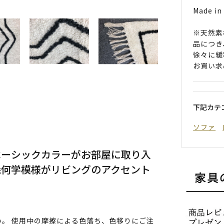
Made in 
※天然素
品につき
徐々に緩
お買い求
下記カテ
ソファ
ベーシックカラーがお部屋に取り入
幾何学模様がリビングのアクセント
。 使用中の摩擦による色落ち、色移りにご注