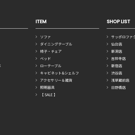
ITEM
SHOP LIST
ソファ
サッポロファ
ダイニングテーブル
仙台店
椅子・チェア
新潟店
ベッド
吉祥寺店
メ
ローテーブル
新宿店
キャビネット&シェルフ
渋谷店
アクセサリー＆雑貨
浅草蔵前店
照明器具
日野橋店
【 SALE 】