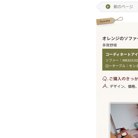
オレンジのソファ
多賀野様
：
ソファー
MKXGYJ
：
ローテーブル
センタ
デザイン、価格