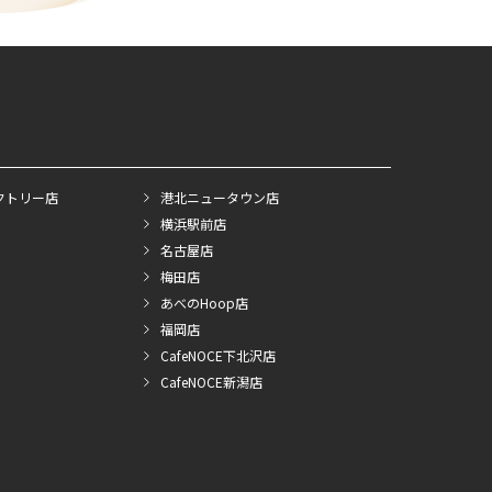
クトリー店
港北ニュータウン店
横浜駅前店
名古屋店
梅田店
あべのHoop店
福岡店
CafeNOCE下北沢店
CafeNOCE新潟店