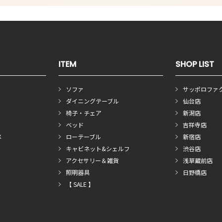
ITEM
SHOP LIST
ソファ
サッポロファ
ダイニングテーブル
仙台店
椅子・チェア
新潟店
ベッド
吉祥寺店
メ
ローテーブル
新宿店
キャビネット&シェルフ
渋谷店
アクセサリー＆雑貨
浅草蔵前店
照明器具
日野橋店
【 SALE 】