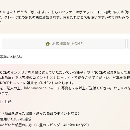
いただきありがとうございます。こちらのソファーはポケットコイル内蔵で広くお使
す。グレーは他の家具の色に影響されず、背もたれがとても使いやすいのでお好みの
す。
OCEのインテリアを素敵に飾っていただいている様子」や「NOCEの家具を使って
るお部屋」をお客様のコメントとともに当サイトで紹介させてください。写真を掲載
当のNOCEセレクトの雑貨をプレゼントいたします。
トをご記入の上、
info@noce.co.jp
あてに写真を２枚以上ご送付ください。おしゃれ
ります。
前・住所
け（商品を選んだ理由・選んだ商品のポイントなど）
ご使用いただいた感想
ただいた部屋の広さ（８畳のリビング、40㎡のLDKなど）