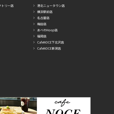
クトリー店
港北ニュータウン店
横浜駅前店
名古屋店
梅田店
あべのHoop店
福岡店
CafeNOCE下北沢店
CafeNOCE新潟店