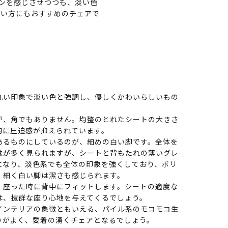
ンを感じさせつつも、淡い色
たい方にもおすすめのチェアで
丸い印象で淡い色と強調し、優しくかわいらしいもの
が、角でもありません。均整のとれたシートの大きさ
的に圧迫感が抑えられています。
あるものにしているのが、細めの白い脚です。全体を
味が多く見られますが、シートと背もたれの薄いグレ
になり、淡色系でも全体の印象を強くしており、ボリ
、細く白い脚は潔さも感じられます。
、座った時に背中にフィットします。シートの適度な
は、抜群な座り心地を与えてくるでしょう。
インテリアの象徴ともいえる、パイル系のモコモコ生
りがよく、愛着の湧くチェアとなるでしょう。