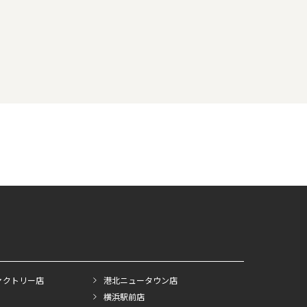
ァクトリー店
港北ニュータウン店
横浜駅前店