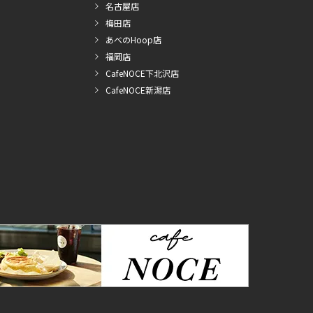
名古屋店
梅田店
あべのHoop店
福岡店
CafeNOCE下北沢店
CafeNOCE新潟店