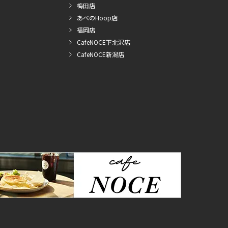
梅田店
あべのHoop店
福岡店
CafeNOCE下北沢店
CafeNOCE新潟店