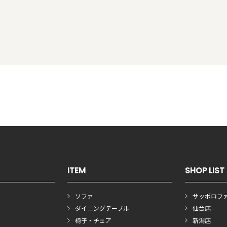
ITEM
SHOP LIST
ソファ
サッポロフ
ダイニングテーブル
仙台店
椅子・チェア
新潟店