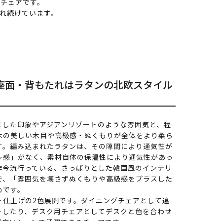
のチェアです。
れ続けています。
座面・背もたれはラタンの北欧スタイル
とした印象やアジアンリゾートのような雰囲気と、程
木の美しい木目や高級感・ぬくもりが全体をより柔ら
す。編み込まれたラタンは、その隙間により通気性が
レ感」がなく、素材自体の保温性により通気性があっ
昨今流行っている、さっぱりとした韓国風のインテリ
で、「雰囲気を壊さずぬくもりや高級感をプラスした
めです。
ト仕上げの2色展開です。ダイニングチェアとして違
トしたり、デスク用チェアとしてデスクと色を合わせ