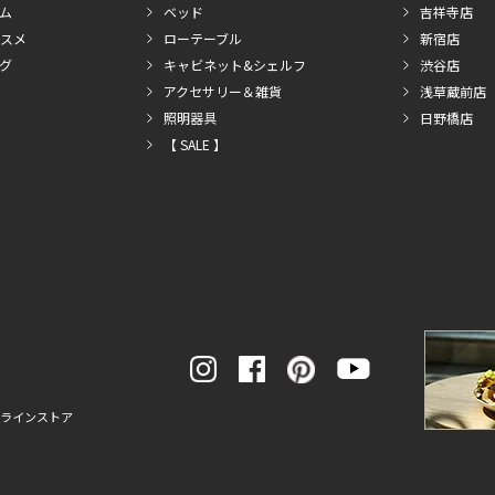
ム
ベッド
吉祥寺店
スメ
ローテーブル
新宿店
グ
キャビネット&シェルフ
渋谷店
アクセサリー＆雑貨
浅草蔵前店
照明器具
日野橋店
【 SALE 】
ンラインストア