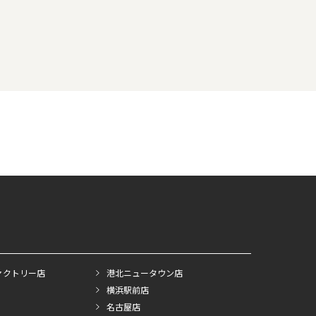
ァクトリー店
港北ニュータウン店
横浜駅前店
名古屋店