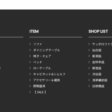
ITEM
SHOP LIST
ソファ
サッポロファ
ダイニングテーブル
仙台店
椅子・チェア
新潟店
ベッド
吉祥寺店
メ
ローテーブル
新宿店
キャビネット&シェルフ
渋谷店
アクセサリー＆雑貨
浅草蔵前店
照明器具
日野橋店
【 SALE 】