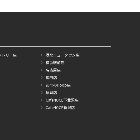
クトリー店
港北ニュータウン店
横浜駅前店
名古屋店
梅田店
あべのHoop店
福岡店
CafeNOCE下北沢店
CafeNOCE新潟店