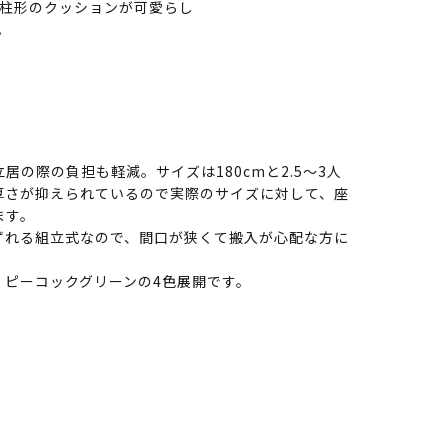
柱形のクッションが可愛らし
。
居の際の負担も軽減。サイズは180cmと2.5〜3人
厚さが抑えられているので実際のサイズに対して、座
ます。
ずれる組立式なので、間口が狭くて搬入が心配な方に
、ピーコックグリーンの4色展開です。